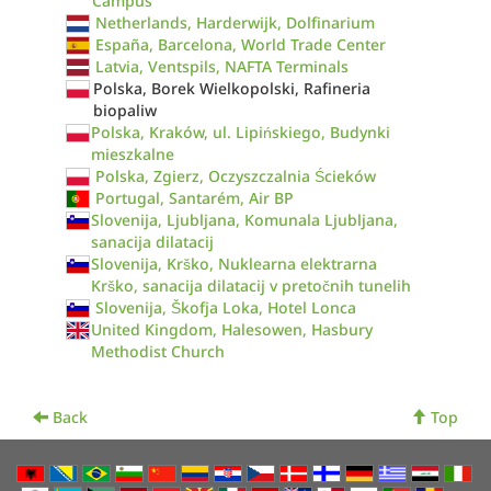
Campus
Netherlands, Harderwijk, Dolfinarium
España, Barcelona, World Trade Center
Latvia, Ventspils, NAFTA Terminals
Polska, Borek Wielkopolski, Rafineria
biopaliw
Polska, Kraków, ul. Lipińskiego, Budynki
mieszkalne
Polska, Zgierz, Oczyszczalnia Ścieków
Portugal, Santarém, Air BP
Slovenija, Ljubljana, Komunala Ljubljana,
sanacija dilatacij
Slovenija, Krško, Nuklearna elektrarna
Krško, sanacija dilatacij v pretočnih tunelih
Slovenija, Škofja Loka, Hotel Lonca
United Kingdom, Halesowen, Hasbury
Methodist Church
Back
Top