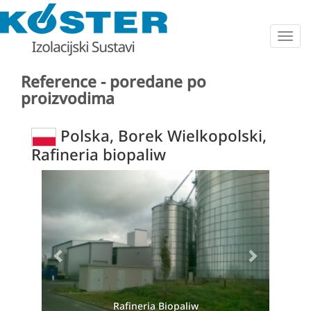
Togg
navig
Reference - poredane po
proizvodima
Polska, Borek Wielkopolski,
Rafineria biopaliw
Previous
Next
Rafineria Biopaliw