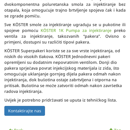
dvokomponentna poluretanska smola za injektiranje bez
otapala, koja omogućuje trajno brtvljenje spojeva čak i kada
se zgrade pomiču.
Sve KÖSTER smole za injektiranje ugrađuju se u pukotine ili
spojeve pomoću
KÖSTER 1K Pumpa za injektiranje
preko
ventila za injektiranje, takozvanih “pakera”. Ovisno o
primjeni, dostupni su različiti tipovi pakera.
KÖSTER Superpakeri koriste se za sve vrste injektiranja, od
niskih do visokih tlakova. KÖSTER Jednodnevni pakeri
opremljeni su dodatnim nepovratnim ventilom. Donji dio
pakera sprječava povrat injekcijskog materijala iz zida, što
omogućuje uklanjanje gornjeg dijela pakera odmah nakon
injektiranja, dok bušotina ostaje zabrtvljena i otporna na
pritisak. Bušotina se može zatvoriti odmah nakon završetka
radova injektiranja.
Uvijek je potrebno pridržavati se uputa iz tehničkog lista.