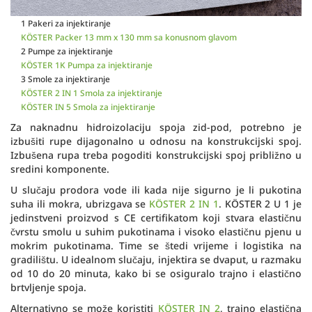
1 Pakeri za injektiranje
KÖSTER Packer 13 mm x 130 mm sa konusnom glavom
2 Pumpe za injektiranje
KÖSTER 1K Pumpa za injektiranje
3 Smole za injektiranje
KÖSTER 2 IN 1 Smola za injektiranje
KÖSTER IN 5 Smola za injektiranje
Za naknadnu hidroizolaciju spoja zid-pod, potrebno je
izbušiti rupe dijagonalno u odnosu na konstrukcijski spoj.
Izbušena rupa treba pogoditi konstrukcijski spoj približno u
sredini komponente.
U slučaju prodora vode ili kada nije sigurno je li pukotina
suha ili mokra, ubrizgava se
KÖSTER 2 IN 1
. KÖSTER 2 U 1 je
jedinstveni proizvod s CE certifikatom koji stvara elastičnu
čvrstu smolu u suhim pukotinama i visoko elastičnu pjenu u
mokrim pukotinama. Time se štedi vrijeme i logistika na
gradilištu. U idealnom slučaju, injektira se dvaput, u razmaku
od 10 do 20 minuta, kako bi se osiguralo trajno i elastično
brtvljenje spoja.
Alternativno se može koristiti
KÖSTER IN 2
, trajno elastična