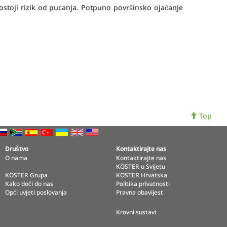
postoji rizik od pucanja. Potpuno površinsko ojačanje
Top
Društvo
Kontaktirajte nas
O nama
Kontaktirajte nas
KÖSTER u Svijetu
KÖSTER Grupa
KÖSTER Hrvatska
Kako doći do nas
Politika privatnosti
Opći uvjeti poslovanja
Pravna obavijest
Krovni sustavi