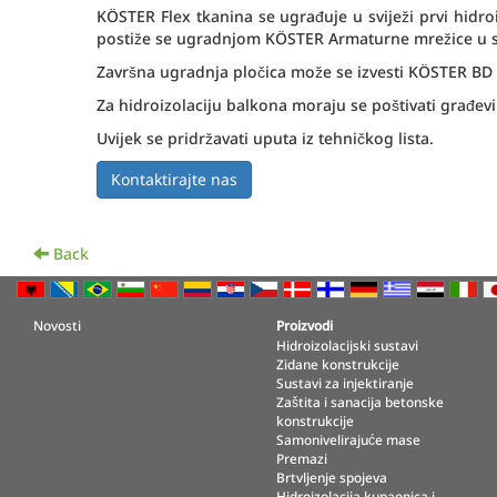
KÖSTER Flex tkanina se ugrađuje u sviježi prvi hidro
postiže se ugradnjom KÖSTER Armaturne mrežice u svje
Završna ugradnja pločica može se izvesti
KÖSTER BD F
Za hidroizolaciju balkona moraju se poštivati građevi
Uvijek se pridržavati uputa iz tehničkog lista.
Back
Novosti
Proizvodi
Hidroizolacijski sustavi
Zidane konstrukcije
Sustavi za injektiranje
Zaštita i sanacija betonske
konstrukcije
Samonivelirajuće mase
Premazi
Brtvljenje spojeva
Hidroizolacija kupaonica i