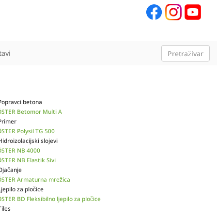
tavi
Popravci betona
STER Betomor Multi A
Primer
STER Polysil TG 500
Hidroizolacijski slojevi
STER NB 4000
STER NB Elastik Sivi
Ojačanje
STER Armaturna mrežica
Ljepilo za pločice
STER BD Fleksibilno ljepilo za pločice
Tiles