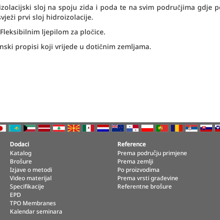
izolacijski sloj na spoju zida i poda te na svim područjima gdje 
ži prvi sloj hidroizolacije.
leksibilnim ljepilom za pločice
.
nski propisi koji vrijede u dotičnim zemljama.
Dodaci
Reference
Katalog
Prema području primjene
Brošure
Prema zemlji
Izjave o metodi
Po proizvodima
Video materijal
Prema vrsti građevine
Specifikacije
Referentne brošure
EPD
TPO Membranes
Kalendar seminara