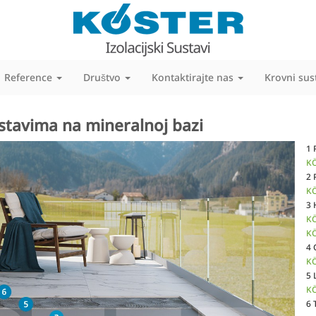
Reference
Društvo
Kontaktirajte nas
Krovni sus
ustavima na mineralnoj bazi
1 
KÖ
2 
KÖ
3 
KÖ
KÖ
4 
KÖ
5 
KÖ
6 