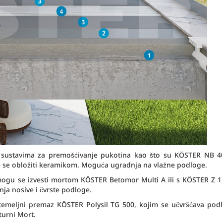
se sustavima za premošćivanje pukotina kao što su KÖSTER NB 4
že se obložiti keramikom. Moguća ugradnja na vlažne podloge.
 mogu se izvesti mortom
KÖSTER Betomor Multi A ili s KÖSTER Z 
nja nosive i čvrste podloge.
 temeljni premaz KÖSTER Polysil TG 500, kojim se učvršćava pod
urni Mort.