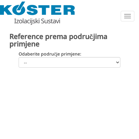
Togg
navig
Reference prema područjima
primjene
Odaberite područje primjene: