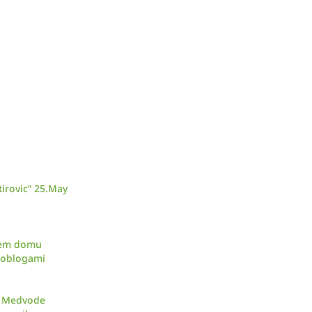
irovic“ 25.May
skem domu
d oblogami
ar Medvode