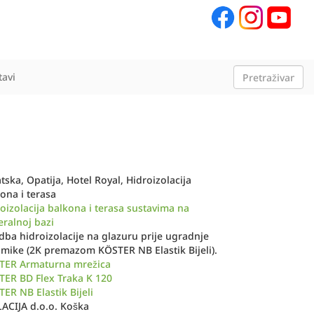
tavi
tska, Opatija, Hotel Royal, Hidroizolacija
ona i terasa
oizolacija balkona i terasa sustavima na
ralnoj bazi
dba hidroizolacije na glazuru prije ugradnje
mike (2K premazom KÖSTER NB Elastik Bijeli).
TER Armaturna mrežica
TER BD Flex Traka K 120
ER NB Elastik Bijeli
LACIJA d.o.o. Koška