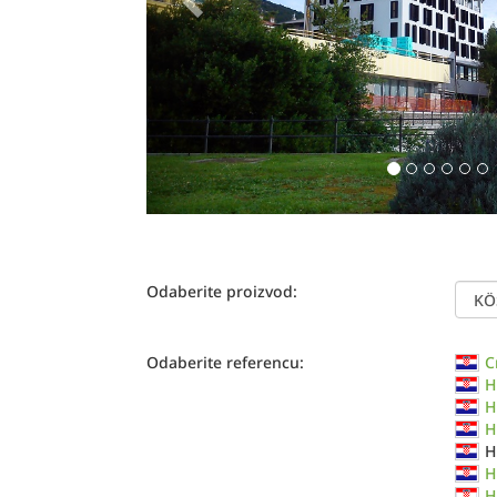
Odaberite proizvod:
Odaberite referencu:
C
H
H
H
H
H
H