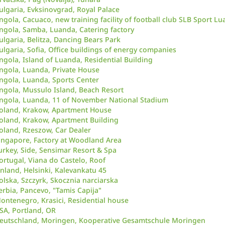
ulgaria, Evksinovgrad, Royal Palace
ngola, Cacuaco, new training facility of football club SLB Sport Lu
ngola, Samba, Luanda, Catering factory
ulgaria, Belitza, Dancing Bears Park
ulgaria, Sofia, Office buildings of energy companies
ngola, Island of Luanda, Residential Building
ngola, Luanda, Private House
ngola, Luanda, Sports Center
ngola, Mussulo Island, Beach Resort
ngola, Luanda, 11 of November National Stadium
oland, Krakow, Apartment House
oland, Krakow, Apartment Building
oland, Rzeszow, Car Dealer
ingapore, Factory at Woodland Area
urkey, Side, Sensimar Resort & Spa
ortugal, Viana do Castelo, Roof
inland, Helsinki, Kalevankatu 45
olska, Szczyrk, Skocznia narciarska
erbia, Pancevo, "Tamis Capija"
ontenegro, Krasici, Residential house
SA, Portland, OR
eutschland, Moringen, Kooperative Gesamtschule Moringen