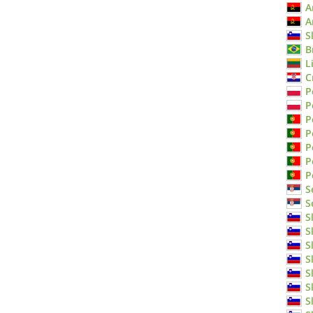
A
A
S
B
L
C
P
P
P
P
P
P
P
S
S
S
S
S
S
S
S
S