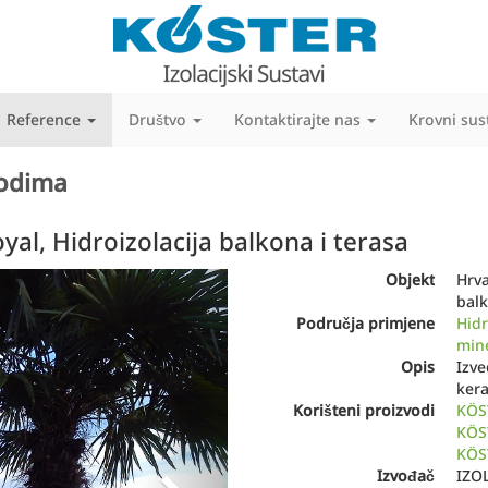
Reference
Društvo
Kontaktirajte nas
Krovni sus
vodima
yal, Hidroizolacija balkona i terasa
Next
Objekt
Hrva
balk
Područja primjene
Hidr
mine
Opis
Izve
kera
Korišteni proizvodi
KÖS
KÖS
KÖST
Izvođač
IZO