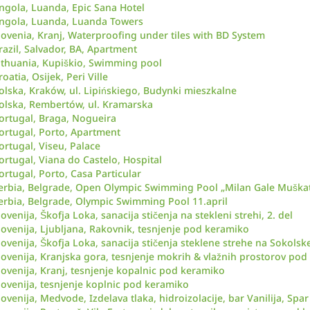
ngola, Luanda, Epic Sana Hotel
ngola, Luanda, Luanda Towers
lovenia, Kranj, Waterproofing under tiles with BD System
razil, Salvador, BA, Apartment
ithuania, Kupiškio, Swimming pool
roatia, Osijek, Peri Ville
olska, Kraków, ul. Lipińskiego, Budynki mieszkalne
olska, Rembertów, ul. Kramarska
ortugal, Braga, Nogueira
ortugal, Porto, Apartment
ortugal, Viseu, Palace
ortugal, Viana do Castelo, Hospital
ortugal, Porto, Casa Particular
erbia, Belgrade, Open Olympic Swimming Pool „Milan Gale Muškat
erbia, Belgrade, Olympic Swimming Pool 11.april
lovenija, Škofja Loka, sanacija stičenja na stekleni strehi, 2. del
lovenija, Ljubljana, Rakovnik, tesnjenje pod keramiko
lovenija, Škofja Loka, sanacija stičenja steklene strehe na Sokol
lovenija, Kranjska gora, tesnjenje mokrih & vlažnih prostorov po
lovenija, Kranj, tesnjenje kopalnic pod keramiko
lovenija, tesnjenje koplnic pod keramiko
lovenija, Medvode, Izdelava tlaka, hidroizolacije, bar Vanilija, Sp