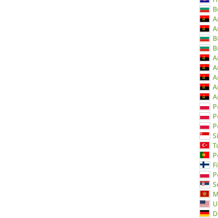
B
A
A
B
B
A
A
A
A
A
P
P
P
S
T
P
F
P
S
M
U
D