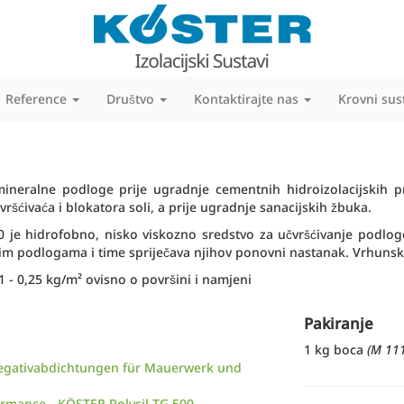
Reference
Društvo
Kontaktirajte nas
Krovni sus
ineralne podloge prije ugradnje cementnih hidroizolacijskih p
šćivaća i blokatora soli, a prije ugradnje sanacijskih žbuka.
 je hidrofobno, nisko viskozno sredstvo za učvršćivanje podlog
nim podlogama i time spriječava njihov ponovni nastanak. Vrhunska
,1 - 0,25 kg/m² ovisno o površini i namjeni
Pakiranje
1 kg boca
(M 111
egativabdichtungen für Mauerwerk und
ormance - KÖSTER Polysil TG 500