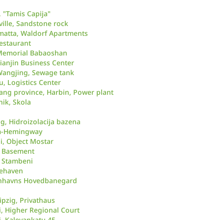
 "Tamis Capija"
ville, Sandstone rock
amatta, Waldorf Apartments
restaurant
 Memorial Babaoshan
Tianjin Business Center
 Wangjing, Sewage tank
, Logistics Center
iang province, Harbin, Power plant
nik, Skola
g, Hidroizolacija bazena
m-Hemingway
i, Object Mostar
, Basement
, Stambeni
ehaven
nhavns Hovedbanegard
ipzig, Privathaus
i, Higher Regional Court
i, Kalevankatu 45