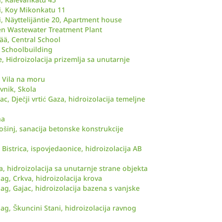
ki, Koy Mikonkatu 11
i, Näyttelijäntie 20, Apartment house
nen Wastewater Treatment Plant
ää, Central School
, Schoolbuilding
e, Hidroizolacija prizemlja sa unutarnje
, Vila na moru
vnik, Skola
ac, Dječji vrtić Gaza, hidroizolacija temeljne
na
ošinj, sanacija betonske konstrukcije
 Bistrica, ispovjedaonice, hidroizolacija AB
a, hidroizolacija sa unutarnje strane objekta
ag, Crkva, hidroizolacija krova
ag, Gajac, hidroizolacija bazena s vanjske
ag, Škuncini Stani, hidroizolacija ravnog