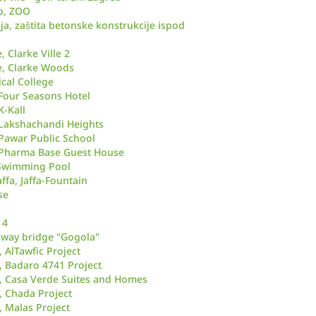
b, ZOO
a, zaštita betonske konstrukcije ispod
, Clarke Ville 2
e, Clarke Woods
cal College
Four Seasons Hotel
K-Kall
Lakshachandi Heights
Pawar Public School
 Pharma Base Guest House
- Swimming Pool
Jaffa, Jaffa-Fountain
se
 4
ilway bridge "Gogola"
 AlTawfic Project
, Badaro 4741 Project
, Casa Verde Suites and Homes
, Chada Project
, Malas Project