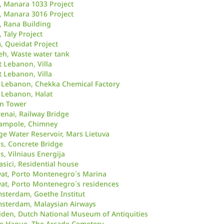
, Manara 1033 Project
, Manara 3016 Project
, Rana Building
 Taly Project
 Queidat Project
h, Waste water tank
 Lebanon, Villa
 Lebanon, Villa
 Lebanon, Chekka Chemical Factory
 Lebanon, Halat
n Tower
renai, Railway Bridge
jampole, Chimney
ge Water Reservoir, Mars Lietuva
us, Concrete Bridge
s, Vilniaus Energija
sici, Residential house
at, Porto Montenegro´s Marina
at, Porto Montenegro´s residences
sterdam, Goethe Institut
msterdam, Malaysian Airways
iden, Dutch National Museum of Antiquities
he Hague, The Arcade Cemetery