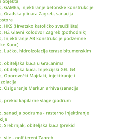
e objekta
b, GAME5, injektiranje betonske konstrukcije
b, Gradska plinara Zagreb, sanacija
ostora
, HKS (Hrvatsko katoličko sveučilište)
b, HŽ Glavni kolodvor Zagreb (pothodnik)
b, Injektiranje AB konstrukcije podzemne
nke Kunc)
b, Lučko, hidroizolacija terase bitumenskim
b, obiteljska kuća u Gračanima
, obiteljska kuća, Injekcijski GEL G4
, Oporovečki Majdaki, injektiranje i
zolacija
, Osiguranje Merkur, arhiva (sanacija
b, prekid kapilarne vlage (podrum
, sanacija podruma - rasterno injektiranje
cije
, Srebrnjak, obiteljska kuća (prekid
, vile - golf tereni Zagreb