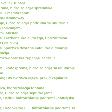
ovalja), Tunara
irana, hidroizolacija spremnika
m TPO membranom
rum-Hemingway
nje, Hidroizolacija podruma sa unutarnje
a špricanjem)
vni, Mostar
a, Glazbena škola Požega, Horizontalna
 Crisin 76)
a, Sportska dvorana Katoličke gimnazije,
emelja
rsko-goranska županija, sanacija
vci, Vodosprema, hidroizolacija sa unutarnje
ne
r, DIV tvornica vijaka, prekid kapilarne
tica, hidroizolacija fontane
c, Hidroizolacija septičke jame
, Dedići, hidroizolacija podruma (obiteljska
b, Drenovečka ul., Hidroizolacija podruma sa