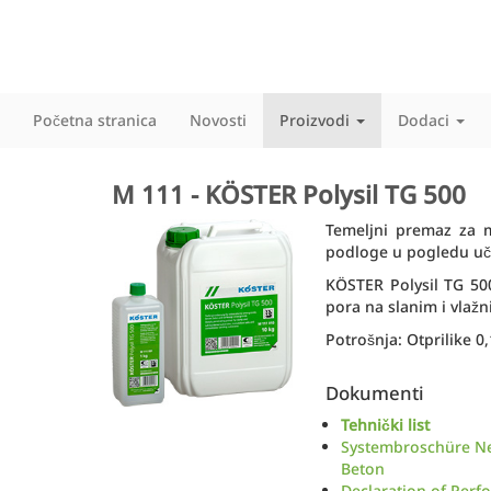
Početna stranica
Novosti
Proizvodi
Dodaci
M 111 - KÖSTER Polysil TG 500
Temeljni premaz za m
podloge u pogledu učvr
KÖSTER Polysil TG 500
pora na slanim i vlaž
Potrošnja: Otprilike 0
Dokumenti
Tehnički list
Systembroschüre N
Beton
Declaration of Perf