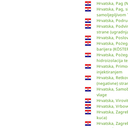
Hrvatska, Pag (N
Hrvatska, Pag, s
samoljepljivo
Hrvatska, Pod
Hrvatska, Podvi
strane (ugradnj
Hrvatska, Poslo
Hrvatska, Požeg
barijera (KÖSTER
Hrvatska, Požeg
hidroizolacija t
Hrvatska, Primo
injektiranjem
Hrvatska, Retko
(negativne) stra
Hrvatska, Samobo
vlage
Hrvatska, Virovi
Hrvatska, Vrbove
Hrvatska, Zagreb
kuća)
Hrvatska, Zagre