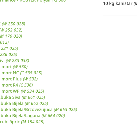
10 kg kanistar
(
K
(W 250 028)
(W 252 032)
(M 170 020)
 012)
 221 025)
 236 025)
ivi
(W 233 033)
i mort
(W 530)
i mort NC
(C 535 025)
 mort Plus
(W 532)
i mort R4
(C 536)
i mort WP
(W 534 025)
žbuka Siva
(M 661 025)
žbuka Bijela
(M 662 025)
žbuka Bijela/Brzovezujuća
(M 663 025)
žbuka Bijela/Lagana
(M 664 020)
rubi špric
(M 154 025)