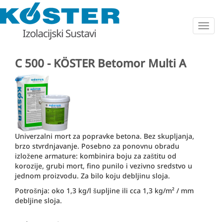
Togg
navig
C 500 - KÖSTER Betomor Multi A
Univerzalni mort za popravke betona. Bez skupljanja,
brzo stvrdnjavanje. Posebno za ponovnu obradu
izložene armature: kombinira boju za zaštitu od
korozije, grubi mort, fino punilo i vezivno sredstvo u
jednom proizvodu. Za bilo koju debljinu sloja.
Potrošnja: oko 1,3 kg/l šupljine ili cca 1,3 kg/m² / mm
debljine sloja.