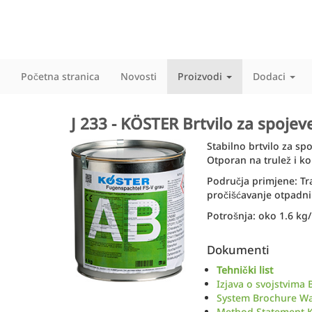
Početna stranica
Novosti
Proizvodi
Dodaci
J 233 - KÖSTER Brtvilo za spojev
Stabilno brtvilo za sp
Otporan na trulež i ko
Područja primjene: Tra
pročišćavanje otpadni
Potrošnja: oko 1.6 kg/
Dokumenti
Tehnički list
Izjava o svojstvima 
System Brochure Wat
Method Statement K