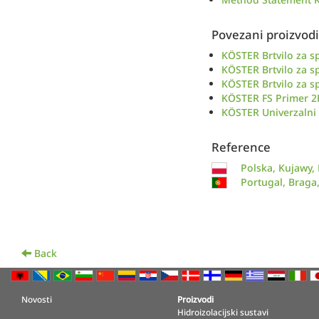
Povezani proizvodi
KÖSTER Brtvilo za s
KÖSTER Brtvilo za s
KÖSTER Brtvilo za s
KÖSTER FS Primer 
KÖSTER Univerzalni
Reference
Polska, Kujawy,
Portugal, Brag
Back
Novosti
Proizvodi
Hidroizolacijski sustavi