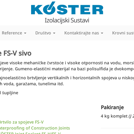
Reference
Društvo
Kontaktirajte nas
Krovni sus
e FS-V sivo
ojeve visoke mehaničke čvrstoće i visoke otpornosti na vodu, morsk
rijenje. Gumeno-elastični materijal na bazi polisulfida je dvokompo
jnoelastično brtvljenje vertikalnih i horizontalnih spojeva u nisk
h voda, garažama, tunelima itd.
l šupljine
Pakiranje
4 kg komplet
(J
Brtvilo za spojeve FS-V
erproofing of Construction Joints
ÖSTER Joint Sealant FS-H/FS-V