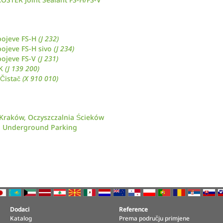
pojeve FS-H
(J 232)
pojeve FS-H sivo
(J 234)
pojeve FS-V
(J 231)
2K
(J 139 200)
 Čistač
(X 910 010)
 Kraków, Oczyszczalnia Ścieków
a, Underground Parking
Dodaci
Reference
Katalog
Prema području primjene