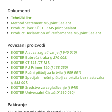
Dokumenti
Tehnički list
Method Statement MS Joint Sealant
Product Flyer KÖSTER MS Joint Sealant
Product Declaration of Performance MS Joint Sealant
Povezani proizvodi
KÖSTER Alat za zaglađivanje
(J 940 010)
KÖSTER Bubreća traka
(J 270 005)
KÖSTER CT 121
(CT 121)
KÖSTER PU Primer 120
(J 138 250)
KÖSTER Ručni pištolj za brtvila
(J 989 001)
KÖSTER Specijalni ručni pištolj za brtvila bez nastavaka
(J 983 001)
KÖSTER Sredstvo za zaglađivanje
(J 945)
KÖSTER Univerzalni Čistač
(X 910 010)
Pakiranje
465 g im 310 ml Schlauchbeutel
(J 236 310 )