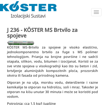
Togg
navig
J 236 - KÖSTER MS Brtvilo za
spojeve
KÖSTER MS-Brtvilo za spojeve je visoko elastično,
jednokomponentno brtvilo za fuge s MS polimer
tehnologijom. Prianja na brojne površine i ne sadrži
otapala, silikon, vodu, bitumen i izocijanat. Koristi se za
sve vrste spojeva u visokogradnji kao što su beton i zid,
brtvljenje aluminijskih kompozitnih ploča, prozorskih
okvira ili fasada od prirodnog kamena.
Otporan je na ulja, morsku vodu, deterdžente i razne
kemikalije te otporan na hidrolizu, soli i mraz. Također je
otporan na kišu unutar 30 minuta i može se koristiti pod
vodom.
Potrošnja: cca 1,5 kg/l šupljine