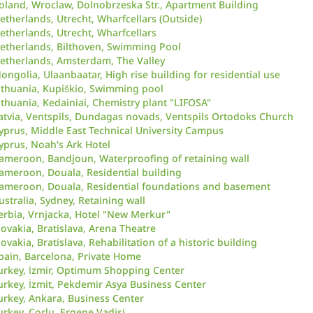
oland, Wroclaw, Dolnobrzeska Str., Apartment Building
etherlands, Utrecht, Wharfcellars (Outside)
etherlands, Utrecht, Wharfcellars
etherlands, Bilthoven, Swimming Pool
etherlands, Amsterdam, The Valley
ongolia, Ulaanbaatar, High rise building for residential use
ithuania, Kupiškio, Swimming pool
ithuania, Kedainiai, Chemistry plant "LIFOSA"
atvia, Ventspils, Dundagas novads, Ventspils Ortodoks Church
yprus, Middle East Technical University Campus
yprus, Noah's Ark Hotel
ameroon, Bandjoun, Waterproofing of retaining wall
ameroon, Douala, Residential building
ameroon, Douala, Residential foundations and basement
ustralia, Sydney, Retaining wall
erbia, Vrnjacka, Hotel "New Merkur"
lovakia, Bratislava, Arena Theatre
lovakia, Bratislava, Rehabilitation of a historic building
pain, Barcelona, Private Home
urkey, İzmir, Optimum Shopping Center
urkey, İzmit, Pekdemir Asya Business Center
urkey, Ankara, Business Center
urkey, Corlu, Ergene Vadisi