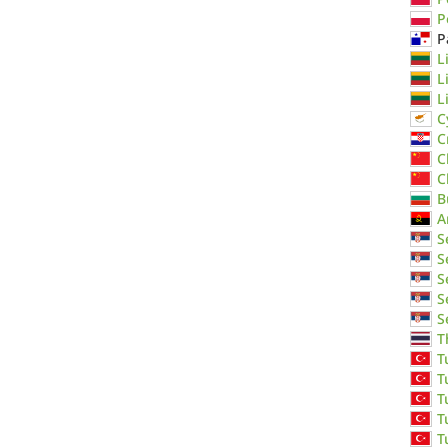
P
P
L
L
L
C
C
C
C
B
A
S
S
S
S
S
T
T
T
T
T
T