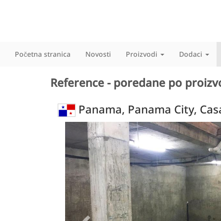
Početna stranica
Novosti
Proizvodi
Dodaci
Reference - poredane po proiz
Panama, Panama City, Casa
Previous