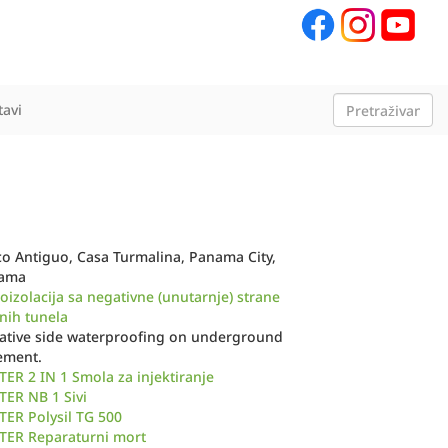
tavi
o Antiguo, Casa Turmalina, Panama City,
nama
oizolacija sa negativne (unutarnje) strane
nih tunela
ative side waterproofing on underground
ement.
ER 2 IN 1 Smola za injektiranje
ER NB 1 Sivi
ER Polysil TG 500
TER Reparaturni mort