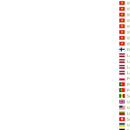
V
V
V
V
V
V
V
V
F
L
L
L
L
P
P
P
S
U
U
L
S
U