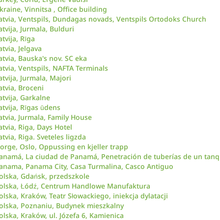
kraine, Vinnitsa , Office building
atvia, Ventspils, Dundagas novads, Ventspils Ortodoks Church
atvija, Jurmala, Bulduri
atvija, Rīga
atvia, Jelgava
atvia, Bauska's nov. SC eka
atvia, Ventspils, NAFTA Terminals
atvija, Jurmala, Majori
atvia, Broceni
atvija, Garkalne
atvija, Rīgas ūdens
atvia, Jurmala, Family House
atvia, Riga, Days Hotel
atvia, Riga. Sveteles ligzda
orge, Oslo, Oppussing en kjeller trapp
anamá, La ciudad de Panamá, Penetración de tuberías de un tanq
anama, Panama City, Casa Turmalina, Casco Antiguo
olska, Gdańsk, przedszkole
olska, Łódź, Centrum Handlowe Manufaktura
olska, Kraków, Teatr Słowackiego, iniekcja dylatacji
olska, Poznaniu, Budynek mieszkalny
olska, Kraków, ul. Józefa 6, Kamienica