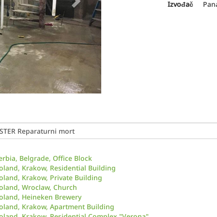
Izvođač
Pan
erbia, Belgrade, Office Block
oland, Krakow, Residential Building
oland, Krakow, Private Building
oland, Wroclaw, Church
oland, Heineken Brewery
oland, Krakow, Apartment Building
oland, Krakow, Residential Complex "Verona"