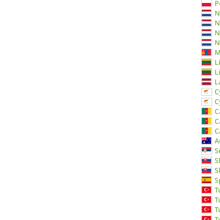
P
N
N
N
N
M
L
L
L
C
C
C
C
C
A
S
S
S
S
T
T
T
T