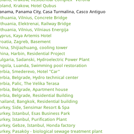
oland, Krakow, Hotel Qubus
anama, Panama City, Casa Turmalina, Casco Antiguo
ithuania, Vilnius, Concrete Bridge
ithuania, Elektrenai, Railway Bridge
ithuania, Vilnius, Vilniaus Energija
yprus, Kaya Artemis Hotel
roatia, Zagreb, Basement
hina, Shijiazhuang, cooling tower
hina, Harbin, Residential Project
ulgaria, Sadanski, Hydroelectric Power Plant
ngola, Luanda, Swimming pool restoration
erbia, Smederevo, Hotel "Car"
erbia, Belgrade, Hydro technical center
erbia, Palic, The Velika Terasa
erbia, Belgrade, Apartment house
erbia, Belgrade, Residential Building
hailand, Bangkok, Residential building
urkey, Side, Sensimar Resort & Spa
urkey, Istanbul, Esas Business Park
urkey, Istanbul, Purification Plant
urkey, Gebze, Istanbul, Honda factory
urkey, Pasaköy - biological sewage treatment plant