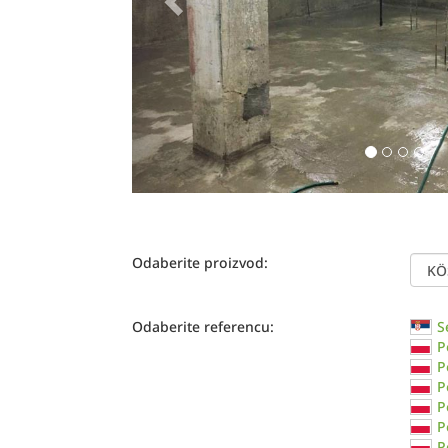
Odaberite proizvod:
Odaberite referencu:
S
P
P
P
P
P
P