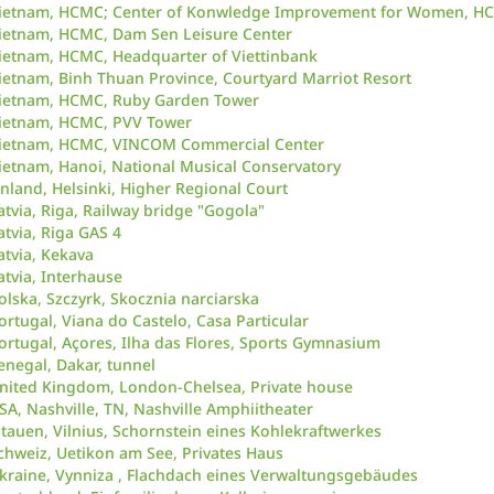
ietnam, HCMC; Center of Konwledge Improvement for Women, H
ietnam, HCMC, Dam Sen Leisure Center
ietnam, HCMC, Headquarter of Viettinbank
ietnam, Binh Thuan Province, Courtyard Marriot Resort
ietnam, HCMC, Ruby Garden Tower
ietnam, HCMC, PVV Tower
ietnam, HCMC, VINCOM Commercial Center
ietnam, Hanoi, National Musical Conservatory
inland, Helsinki, Higher Regional Court
atvia, Riga, Railway bridge "Gogola"
atvia, Riga GAS 4
atvia, Kekava
atvia, Interhause
olska, Szczyrk, Skocznia narciarska
ortugal, Viana do Castelo, Casa Particular
ortugal, Açores, Ilha das Flores, Sports Gymnasium
enegal, Dakar, tunnel
nited Kingdom, London-Chelsea, Private house
SA, Nashville, TN, Nashville Amphiitheater
itauen, Vilnius, Schornstein eines Kohlekraftwerkes
chweiz, Uetikon am See, Privates Haus
kraine, Vynniza , Flachdach eines Verwaltungsgebäudes