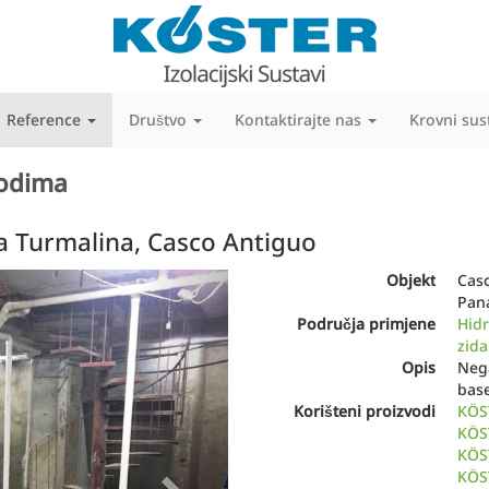
Reference
Društvo
Kontaktirajte nas
Krovni sus
vodima
 Turmalina, Casco Antiguo
Next
Objekt
Casc
Pa
Područja primjene
Hidr
zida
Opis
Neg
bas
Korišteni proizvodi
KÖST
KÖST
KÖST
KÖS