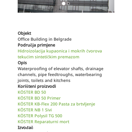
Objekt
Office Building in Belgrade
Područja primjene
Hidroizolacija kupaonica i mokrih čvorova
tekućim sintetičkim premazom
Opis
Waterproofing of elevator shafts, drainage
channels, pipe feedtroughs, waterbearing
joints, toilets and kitchens
Korišteni proizvodi
KÖSTER BD 50
KÖSTER BD 50 Primer
KÖSTER KB-Flex 200 Pasta za brtvljenje
KÖSTER NB 1 Sivi
KÖSTER Polysil TG 500
KÖSTER Reparaturni mort
Izvođač