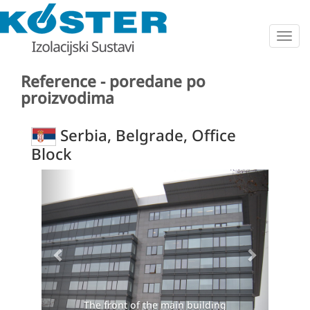
Togg
navig
Reference - poredane po
proizvodima
Serbia, Belgrade, Office
Block
Previous
Next
n building
The whole complex