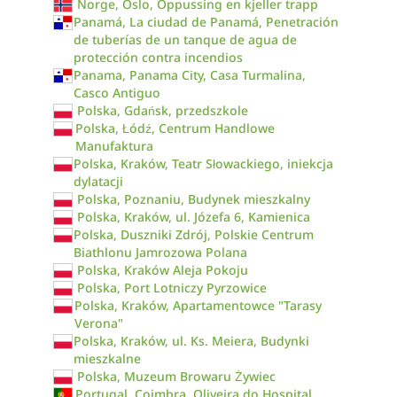
Norge, Oslo, Oppussing en kjeller trapp
Panamá, La ciudad de Panamá, Penetración
de tuberías de un tanque de agua de
protección contra incendios
Panama, Panama City, Casa Turmalina,
Casco Antiguo
Polska, Gdańsk, przedszkole
Polska, Łódź, Centrum Handlowe
Manufaktura
Polska, Kraków, Teatr Słowackiego, iniekcja
dylatacji
Polska, Poznaniu, Budynek mieszkalny
Polska, Kraków, ul. Józefa 6, Kamienica
Polska, Duszniki Zdrój, Polskie Centrum
Biathlonu Jamrozowa Polana
Polska, Kraków Aleja Pokoju
Polska, Port Lotniczy Pyrzowice
Polska, Kraków, Apartamentowce "Tarasy
Verona"
Polska, Kraków, ul. Ks. Meiera, Budynki
mieszkalne
Polska, Muzeum Browaru Żywiec
Portugal, Coimbra, Oliveira do Hospital,