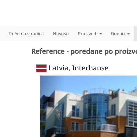
Početna stranica
Novosti
Proizvodi
Dodaci
Reference - poredane po proiz
Latvia, Interhause
Previous