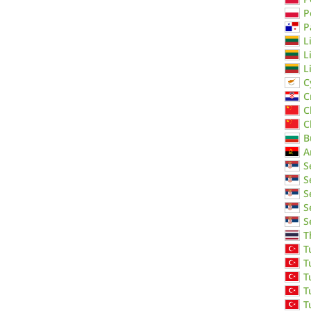
P
P
L
L
L
C
C
C
C
B
A
S
S
S
S
S
T
T
T
T
T
T