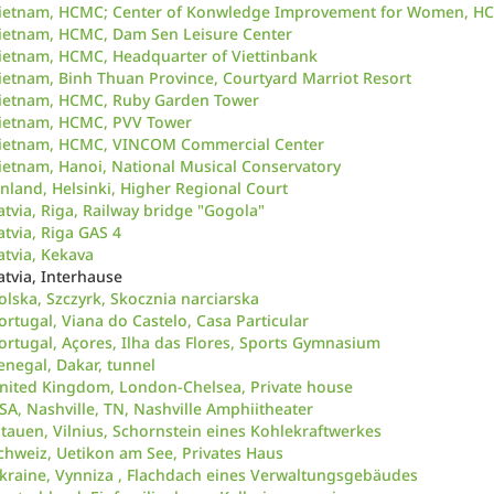
ietnam, HCMC; Center of Konwledge Improvement for Women, H
ietnam, HCMC, Dam Sen Leisure Center
ietnam, HCMC, Headquarter of Viettinbank
ietnam, Binh Thuan Province, Courtyard Marriot Resort
ietnam, HCMC, Ruby Garden Tower
ietnam, HCMC, PVV Tower
ietnam, HCMC, VINCOM Commercial Center
ietnam, Hanoi, National Musical Conservatory
inland, Helsinki, Higher Regional Court
atvia, Riga, Railway bridge "Gogola"
atvia, Riga GAS 4
atvia, Kekava
atvia, Interhause
olska, Szczyrk, Skocznia narciarska
ortugal, Viana do Castelo, Casa Particular
ortugal, Açores, Ilha das Flores, Sports Gymnasium
enegal, Dakar, tunnel
nited Kingdom, London-Chelsea, Private house
SA, Nashville, TN, Nashville Amphiitheater
itauen, Vilnius, Schornstein eines Kohlekraftwerkes
chweiz, Uetikon am See, Privates Haus
kraine, Vynniza , Flachdach eines Verwaltungsgebäudes