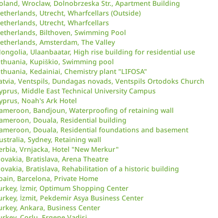
oland, Wroclaw, Dolnobrzeska Str., Apartment Building
etherlands, Utrecht, Wharfcellars (Outside)
etherlands, Utrecht, Wharfcellars
etherlands, Bilthoven, Swimming Pool
etherlands, Amsterdam, The Valley
ongolia, Ulaanbaatar, High rise building for residential use
ithuania, Kupiškio, Swimming pool
ithuania, Kedainiai, Chemistry plant "LIFOSA"
atvia, Ventspils, Dundagas novads, Ventspils Ortodoks Church
yprus, Middle East Technical University Campus
yprus, Noah's Ark Hotel
ameroon, Bandjoun, Waterproofing of retaining wall
ameroon, Douala, Residential building
ameroon, Douala, Residential foundations and basement
ustralia, Sydney, Retaining wall
erbia, Vrnjacka, Hotel "New Merkur"
lovakia, Bratislava, Arena Theatre
lovakia, Bratislava, Rehabilitation of a historic building
pain, Barcelona, Private Home
urkey, İzmir, Optimum Shopping Center
urkey, İzmit, Pekdemir Asya Business Center
urkey, Ankara, Business Center
urkey, Corlu, Ergene Vadisi