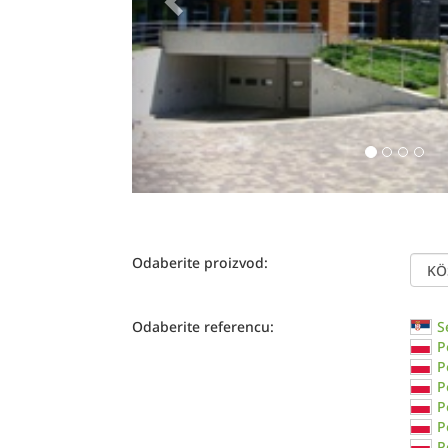
Odaberite proizvod:
Odaberite referencu:
S
P
P
P
P
P
P