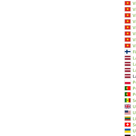
V
V
V
V
V
V
V
V
F
L
L
L
L
P
P
P
S
U
U
L
S
U