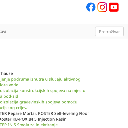
tavi
erhause
ljenje podruma iznutra u slučaju aktivnog
dora vode
oizolacija konstrukcijskih spojeva na mjestu
a pod-zid
oizolacija građevinskih spojeva pomoću
kcijskog crijeva
ER Repare Mortar, KOSTER Self-leveling Floor
Koster KB-POX IN 5 Injection Resin
ER IN 5 Smola za injektiranje