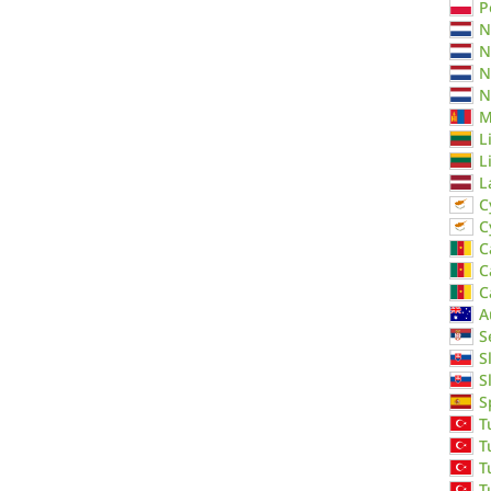
P
N
N
N
N
M
L
L
L
C
C
C
C
C
A
S
S
S
S
T
T
T
T