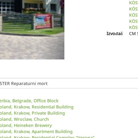
KÖS
KÖST
KÖST
KÖST
KÖS
Izvođač
CM 
erbia, Belgrade, Office Block
oland, Krakow, Residential Building
oland, Krakow, Private Building
oland, Wroclaw, Church
oland, Heineken Brewery
oland, Krakow, Apartment Building
oland, Krakow, Residential Complex "Verona"