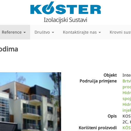
Reference
Društvo
Kontaktirajte nas
Krovni sus
vodima
Next
Objekt
Int
Područja primjene
Brtv
pro
Hidr
spoj
Hidr
inje
Opis
KOST
2C, 
Korišteni proizvodi
KÖST