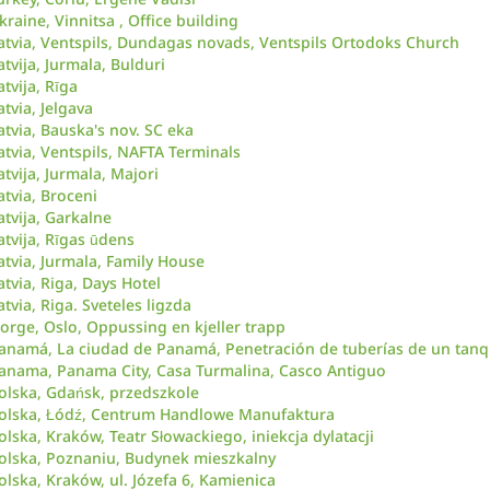
kraine, Vinnitsa , Office building
atvia, Ventspils, Dundagas novads, Ventspils Ortodoks Church
atvija, Jurmala, Bulduri
atvija, Rīga
atvia, Jelgava
atvia, Bauska's nov. SC eka
atvia, Ventspils, NAFTA Terminals
atvija, Jurmala, Majori
atvia, Broceni
atvija, Garkalne
atvija, Rīgas ūdens
atvia, Jurmala, Family House
atvia, Riga, Days Hotel
atvia, Riga. Sveteles ligzda
orge, Oslo, Oppussing en kjeller trapp
anamá, La ciudad de Panamá, Penetración de tuberías de un tanq
anama, Panama City, Casa Turmalina, Casco Antiguo
olska, Gdańsk, przedszkole
olska, Łódź, Centrum Handlowe Manufaktura
olska, Kraków, Teatr Słowackiego, iniekcja dylatacji
olska, Poznaniu, Budynek mieszkalny
olska, Kraków, ul. Józefa 6, Kamienica