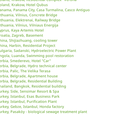
oland, Krakow, Hotel Qubus
anama, Panama City, Casa Turmalina, Casco Antiguo
ithuania, Vilnius, Concrete Bridge
ithuania, Elektrenai, Railway Bridge
ithuania, Vilnius, Vilniaus Energija
yprus, Kaya Artemis Hotel
roatia, Zagreb, Basement
hina, Shijiazhuang, cooling tower
hina, Harbin, Residential Project
ulgaria, Sadanski, Hydroelectric Power Plant
ngola, Luanda, Swimming pool restoration
erbia, Smederevo, Hotel "Car"
erbia, Belgrade, Hydro technical center
erbia, Palic, The Velika Terasa
erbia, Belgrade, Apartment house
erbia, Belgrade, Residential Building
hailand, Bangkok, Residential building
urkey, Side, Sensimar Resort & Spa
urkey, Istanbul, Esas Business Park
urkey, Istanbul, Purification Plant
urkey, Gebze, Istanbul, Honda factory
urkey, Pasaköy - biological sewage treatment plant